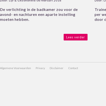
Door:
Lijf & Gezondheid
08 februari 2016
Door:
L
De verlichting in de badkamer zou voor de
Traine
avond- en nachturen een aparte instelling
per we
moeten hebben.
door d
Lees verder
Algemene Voorwaarden
Privacy
Disclaimer
Contact