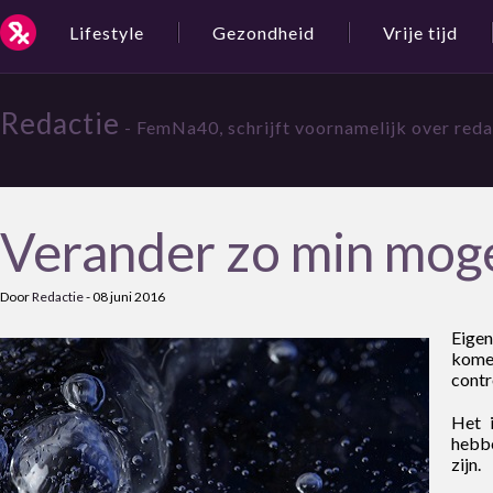
Lifestyle
Gezondheid
Vrije tijd
Redactie
- FemNa40, schrijft voornamelijk over red
Verander zo min moge
Door
Redactie
-
08 juni 2016
Eigen
komen
contr
Het i
hebbe
zijn.