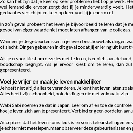
Zo kan het zijn dat je keer op keer problemen hebt op je werk. Het 
wel iemand die ervoor zorgt dat jij je minderwaardig voelt. Het
gedaantes verschijnt en keer op keer voel jij je enorm rot.
In zo’n geval probeert het leven je bijvoorbeeld te leren dat je 
gevoel van eigenwaarde niet moet laten afhangen van je collega’s.
Wanneer je de gebeurtenissen in je leven beschouwt als dingen waar
of slecht. Dingen gebeuren in dit geval zodat jij er lering uit kunt t
Als je ervoor kiest om deze les niet te leren, is er niets aan de han
boodschap begrijpt. Als je ervoor kiest om te leren, dan zu
gepresenteerd.
Voel je vrijer en maak je leven makkelijker
Je hoeft niet altijd alles te veranderen. Je kunt het leven laten zoa
Alles heeft zijn schoonheid, ook de dingen die niet volmaakt zijn.
Wabi Sabi noemen ze dat in Japan. Leer om af en toe de controle l
hoe je leven zich aan je presenteert. Verbind er geen oordelen aan,
Accepteer dat het leven soms leuk is en soms teleurstellingen en v
je echter niet meeslepen, maar observeer deze gebeurtenissen en g