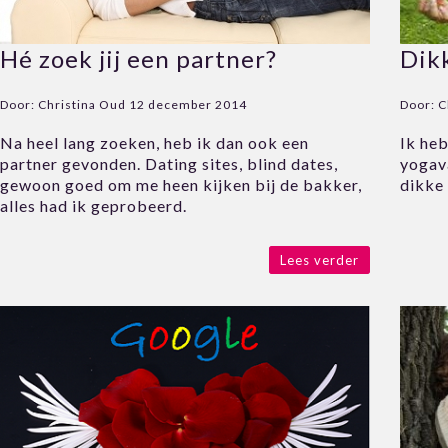
Hé zoek jij een partner?
Dik
Door:
Christina Oud
12 december 2014
Door:
C
Na heel lang zoeken, heb ik dan ook een
Ik heb
partner gevonden. Dating sites, blind dates,
yogava
gewoon goed om me heen kijken bij de bakker,
dikke
alles had ik geprobeerd.
Lees verder