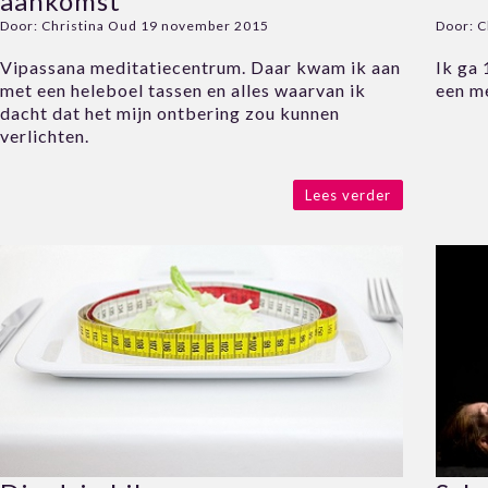
aankomst
Door:
Christina Oud
19 november 2015
Door:
C
Vipassana meditatiecentrum. Daar kwam ik aan
Ik ga
met een heleboel tassen en alles waarvan ik
een m
dacht dat het mijn ontbering zou kunnen
verlichten.
Lees verder