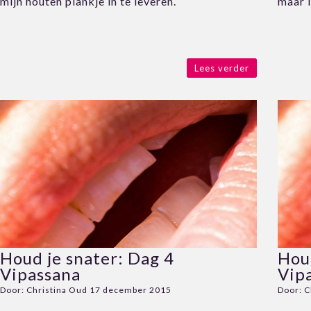
mijn houten plankje in te leveren.
maar l
Lees verder
Houd je snater: Dag 4
Houd
Vipassana
Vip
Door:
Christina Oud
17 december 2015
Door:
C