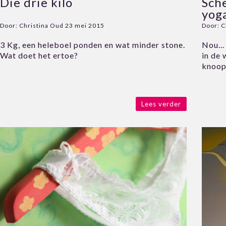
Die drie kilo
Sche
yog
Door:
Christina Oud
23 mei 2015
Door:
C
3 Kg, een heleboel ponden en wat minder stone.
Nou...
Wat doet het ertoe?
in de 
knoop.
Lees verder