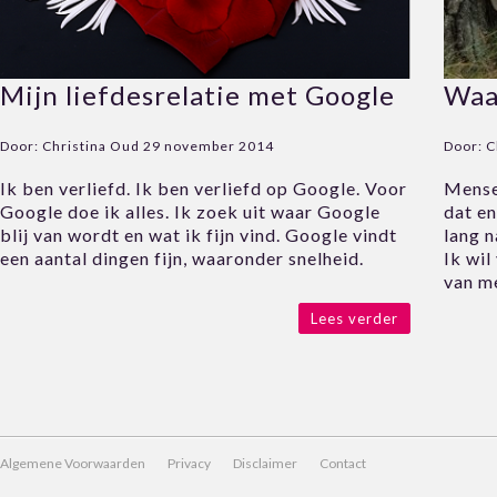
Mijn liefdesrelatie met Google
Waa
Door:
Christina Oud
29 november 2014
Door:
C
Ik ben verliefd. Ik ben verliefd op Google. Voor
Mensen
Google doe ik alles. Ik zoek uit waar Google
dat en
blij van wordt en wat ik fijn vind. Google vindt
lang 
een aantal dingen fijn, waaronder snelheid.
Ik wil
van m
Lees verder
Algemene Voorwaarden
Privacy
Disclaimer
Contact