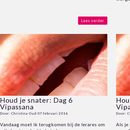
Lees verder
Houd je snater: Dag 6
Houd
Vipassana
Vip
Door:
Christina Oud
07 februari 2016
Door:
C
Vandaag moet ik terugkomen bij de lerares om
Als je