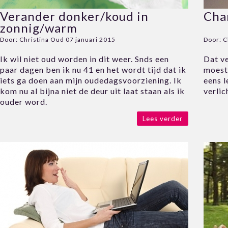
Verander donker/koud in
Cha
zonnig/warm
Door:
Christina Oud
07 januari 2015
Door:
C
Ik wil niet oud worden in dit weer. Snds een
Dat ve
paar dagen ben ik nu 41 en het wordt tijd dat ik
moest
iets ga doen aan mijn oudedagsvoorziening. Ik
eens l
kom nu al bijna niet de deur uit laat staan als ik
verlic
ouder word.
Lees verder