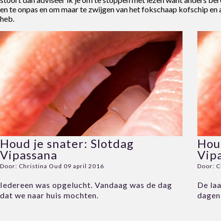
en te onpas en om maar te zwijgen van het fokschaap kofschip en a
heb.
Houd je snater: Slotdag
Hou
Vipassana
Vip
Door:
Christina Oud
09 april 2016
Door:
C
Iedereen was opgelucht. Vandaag was de dag
De laa
dat we naar huis mochten.
dagen 