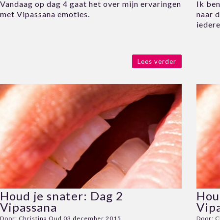
Vandaag op dag 4 gaat het over mijn ervaringen
Ik ben
met Vipassana emoties.
naar d
iedere
Lees verder
Houd je snater: Dag 2
Houd
Vipassana
Vip
Door:
Christina Oud
03 december 2015
Door:
C