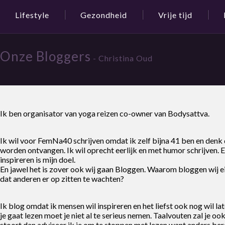
Lifestyle
Gezondheid
Vrije tijd
Onze Bloggers
- Christina Oud
Ik ben organisator van yoga reizen co-owner van Bodysattva.
Ik wil voor FemNa40 schrijven omdat ik zelf bijna 41 ben en denk d
worden ontvangen. Ik wil oprecht eerlijk en met humor schrijven. E
inspireren is mijn doel.
En jawel het is zover ook wij gaan Bloggen. Waarom bloggen wij e
dat anderen er op zitten te wachten?
Ik blog omdat ik mensen wil inspireren en het liefst ook nog wil l
je gaat lezen moet je niet al te serieus nemen. Taalvouten zal je 
stoort dan adviseer ik je om te stoppen met lezen want anders ber