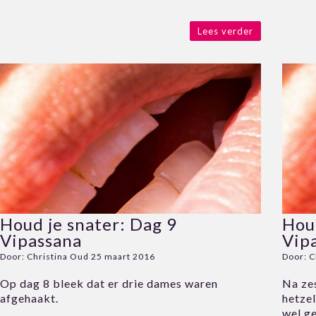
Lees verder
Houd je snater: Dag 9
Houd
Vipassana
Vip
Door:
Christina Oud
25 maart 2016
Door:
C
Op dag 8 bleek dat er drie dames waren
Na ze
afgehaakt.
hetzel
wel g