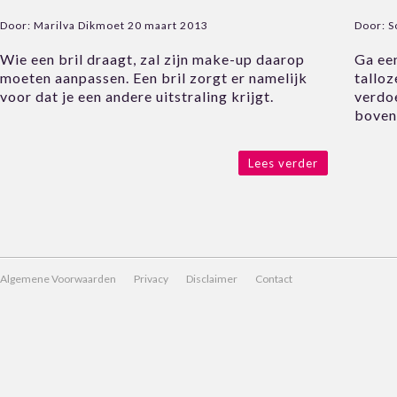
Door:
Marilva Dikmoet
20 maart 2013
Door:
S
Wie een bril draagt, zal zijn make-up daarop
Ga ee
moeten aanpassen. Een bril zorgt er namelijk
talloz
voor dat je een andere uitstraling krijgt.
verdoe
boven
Lees verder
Algemene Voorwaarden
Privacy
Disclaimer
Contact