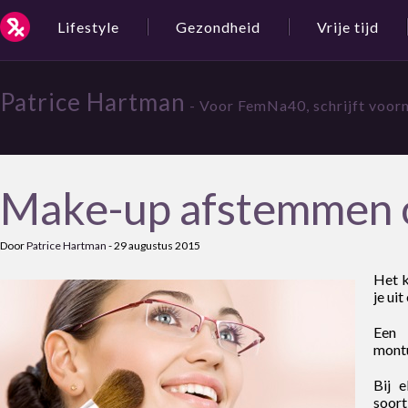
Lifestyle
Gezondheid
Vrije tijd
Patrice Hartman
- Voor FemNa40, schrijft voorn
Make-up afstemmen 
Door
Patrice Hartman
-
29 augustus 2015
Het k
je ui
Een 
montu
Bij 
soort