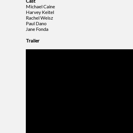
Cast
Michael Caine
Harvey Keitel
Rachel Weisz
Paul Dano
Jane Fonda
Trailer