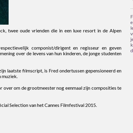
F
e
l
k, twee oude vrienden die in een luxe resort in de Alpen
v
j
k
spectievelijk componist/dirigent en regisseur en geven
d
mening over de levens van hun kinderen, de jonge studenten
zijn laatste filmscript, is Fred ondertussen gepensioneerd en
n muziek.
or over om de grootmeester nog eenmaal zijn composities te
cial Selection van het Cannes Filmfestival 2015.