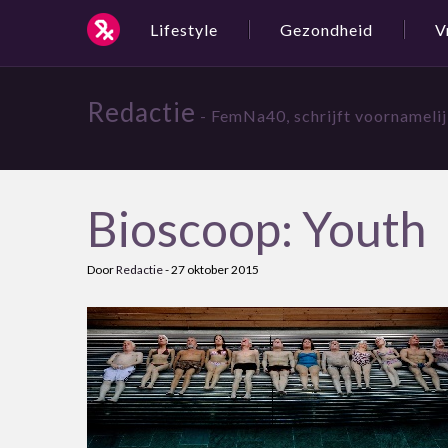
Lifestyle
Gezondheid
V
Redactie
- FemNa40, schrijft voornameli
Bioscoop: Youth
Door
Redactie
-
27 oktober 2015