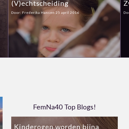
(V)echtscheiding
Z
Door:
Frederika Hansen
25 april 2016
Do
FemNa40 Top Blogs!
Kinderogen worden bijna