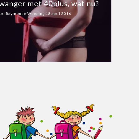
wanger met 40plus, wat nu?
or:
Raymonde Weening
18 april 2016