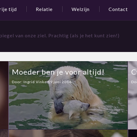
rije tijd
Relatie
Welzijn
Contact
piegel van onze ziel. Prachtig (als je het kunt zien!)
Moeder ben je voor altijd!
C
Door:
Ingrid Vinke
19 juni 2016
Do