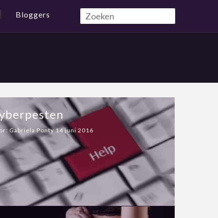
Bloggers
yberpesten
or:
Gabriela Ponty
14 juni 2016