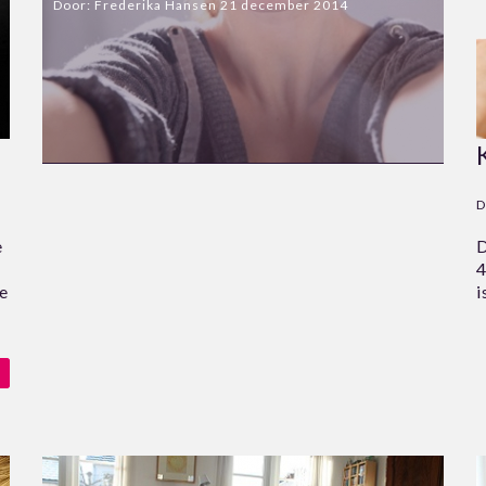
Door:
Frederika Hansen
21 december 2014
D
e
D
4
je
i