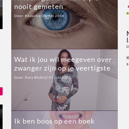
nooit gemeten
Door:
Redactie
05 mei 2016
D
K
Wat ik jou wil meegeven over
s
zwanger zijn op je veertigste
Door:
Rory Blokzijl
01 juni 2015
Ik ben boos op een boek