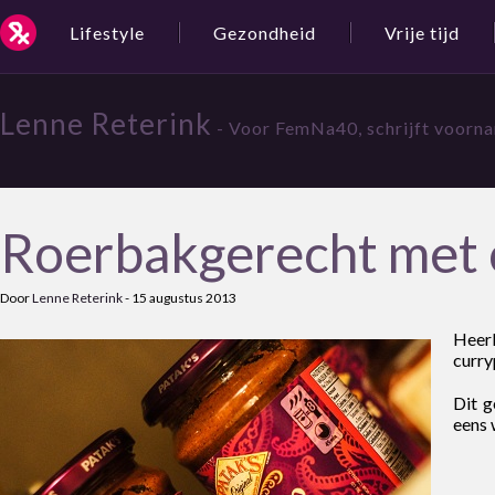
Lifestyle
Gezondheid
Vrije tijd
Lenne Reterink
- Voor FemNa40, schrijft voorna
Roerbakgerecht met 
Door
Lenne Reterink
-
15 augustus 2013
Heer
curry
Dit g
eens 