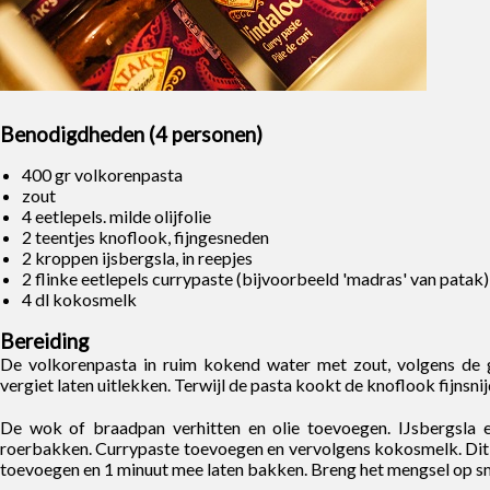
Benodigdheden (4 personen)
400 gr volkorenpasta
zout
4 eetlepels. milde olijfolie
2 teentjes knoflook, fijngesneden
2 kroppen ijsbergsla, in reepjes
2 flinke eetlepels currypaste (bijvoorbeeld 'madras' van patak)
4 dl kokosmelk
Bereiding
De volkorenpasta in ruim kokend water met zout, volgens de 
vergiet laten uitlekken. Terwijl de pasta kookt de knoflook fijnsnij
De wok of braadpan verhitten en olie toevoegen. IJsbergsla
roerbakken. Currypaste toevoegen en vervolgens kokosmelk. Dit
toevoegen en 1 minuut mee laten bakken. Breng het mengsel op sm