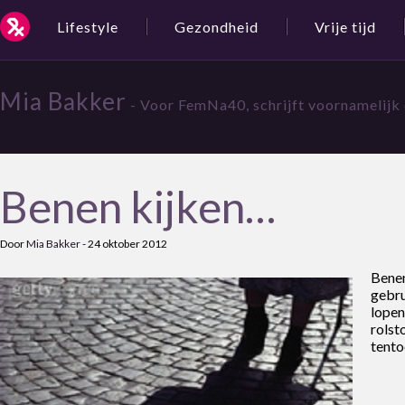
Lifestyle
Gezondheid
Vrije tijd
Mia Bakker
- Voor FemNa40, schrijft voornamelijk 
Benen kijken…
Door
Mia Bakker
-
24 oktober 2012
Bene
gebru
lope
rols
tento