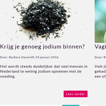
Krijg je genoeg jodium binnen?
Vagi
Door:
Barbara Havenith
29 januari 2016
Door:
B
Het wordt steeds duidelijker dat veel mensen in
Heb ji
Nederland te weinig jodium opnemen met de
gehad?
voeding.
een o
Lees verder