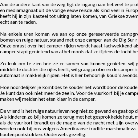
Aan de andere kant van de weg ligt de ingang naar het veel te pro
en mediamagnaat uit de vorige eeuw reisde als kind veel in Europa
heeft hij in zijn kasteel tot uiting laten komen, van Griekse zwem
echt aan te raden.
Na enkele uren komen we aan op onze gereserveerde campgrou
bomen en ruige natuur, staand met onze camper aan de Big Sur r
Onze onrust over het camper rijden wordt haast lachwekkend als 
camper stapt genietend van al het moois dat ze tijdens de tocht h
Zo leuk om te zien hoe ze er samen van kunnen genieten, wij ge
middelste dochter die rijles heeft, wil graag proberen de camper i
automaat is makkelijk rijden. Het is hier behoorlijk koud ’s avonds
Hoe noordelijker je komt des te kouder het wordt door de koude g
Je kunt dan ook niet meer de zee in. Voor de vuurkorf bij je camp
maken wij meiden het eten klaar in de camper.
De vriend is het ruige natuurleven nog niet zo gewend en gaat op 
Als kinderen zo blij komen ze terug met het gesprokkelde hout,
als de vuurkorf brandt en de magie van de nacht met zijn overw
worden ook bij ons volgens Amerikaanse traditie marshmallows 
houten puntstokken. Ouderwets gezellig.