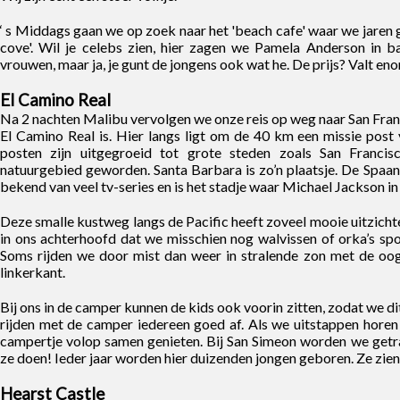
‘ s Middags gaan we op zoek naar het 'beach cafe' waar we jaren 
cove'. Wil je celebs zien, hier zagen we Pamela Anderson in b
vrouwen, maar ja, je gunt de jongens ook wat he. De prijs? Valt en
El Camino Real
Na 2 nachten Malibu vervolgen we onze reis op weg naar San Fran
El Camino Real is. Hier langs ligt om de 40 km een missie pos
posten zijn uitgegroeid tot grote steden zoals San Francis
natuurgebied geworden. Santa Barbara is zo’n plaatsje. De Spaans
bekend van veel tv-series en is het stadje waar Michael Jackson 
Deze smalle kustweg langs de Pacific heeft zoveel mooie uitzich
in ons achterhoofd dat we misschien nog walvissen of orka’s spott
Soms rijden we door mist dan weer in stralende zon met de oog
linkerkant.
Bij ons in de camper kunnen de kids ook voorin zitten, zodat we di
rijden met de camper iedereen goed af. Als we uitstappen horen w
campertje volop samen genieten. Bij San Simeon worden we getra
ze doen! Ieder jaar worden hier duizenden jongen geboren. Ze zien 
Hearst Castle