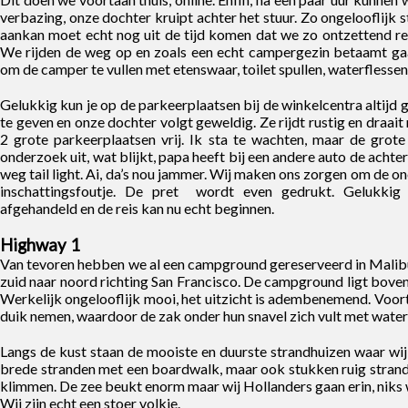
verbazing, onze dochter kruipt achter het stuur. Zo ongelooflijk 
aankan moet echt nog uit de tijd komen dat we zo ontzettend r
We rijden de weg op en zoals een echt campergezin betaamt gaa
om de camper te vullen met etenswaar, toilet spullen, waterflesse
Gelukkig kun je op de parkeerplaatsen bij de winkelcentra altijd 
te geven en onze dochter volgt geweldig. Ze rijdt rustig en draai
2 grote parkeerplaatsen vrij. Ik sta te wachten, maar de grot
onderzoek uit, wat blijkt, papa heeft bij een andere auto de achte
weg tail light. Ai, da’s nou jammer. Wij maken ons zorgen om de o
inschattingsfoutje. De pret wordt even gedrukt. Gelukkig 
afgehandeld en de reis kan nu echt beginnen.
Highway 1
Van tevoren hebben we al een campground gereserveerd in Malibu
zuid naar noord richting San Francisco. De campground ligt boven 
Werkelijk ongelooflijk mooi, het uitzicht is adembenemend. Voort
duik nemen, waardoor de zak onder hun snavel zich vult met water 
Langs de kust staan de mooiste en duurste strandhuizen waar wi
brede stranden met een boardwalk, maar ook stukken ruig strand
klimmen. De zee beukt enorm maar wij Hollanders gaan erin, niks we
Wij zijn echt een stoer volkje.