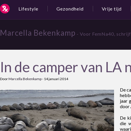
Lifestyle
Gezondheid
Vrije tijd
Marcella Bekenkamp
- Voor FemNa40, schrijf
In de camper van LA n
Door
Marcella Bekenkamp
-
14 januari 2014
De ca
hebbe
jaar 
door 
De ki
die 
waari