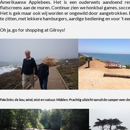
Amerikaanse Applebees. Het is een ouderwets aandoend rest
flatscreens aan de muren. Continue zien we honkbal games, soccer
Het is gek maar ook wij worden er ongewild door aangetrokken. 
te zitten, met lekkere hamburgers, aardige bediening en voor ’t eer
Oh ja, go for shopping at Gilroys!
Foto links: de kou, wind, mist en natuur. Midden: Prachtig uitzicht vanuit de camper over d