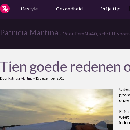
Lifestyle
Gezondheid
Vrije tijd
Patricia Martina
- Voor FemNa40, schrijft voorn
Tien goede redenen 
Door
Patricia Martina
-
15 december 2013
Uiter
gezon
onze k
Er is
weet
ieder