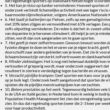
dat regelmatige sporters op stationaire fietsen hoger scoorden 
5.
Het kan je risico op kanker verminderen.
Hoeveel sporten of w
onderzoek verbindt lichamelijke activiteit met een lager risci
baarmoederslijmvlieskanker, volgens Amerikaanse Nationale K
6.
Het laadt je batterijen op.
Fietsen, zelfs op een gematigd nive
met 20% laten stijgen en vermoeidheid met 65% verlagen. Een p
zelfs uitputting verminderen. De reden is dat het-in-zweet-ui
van dopamine in je hersenen stimuleert: dit helpt je om je mind
zitten, wordt dan ook aangeraden om te gaan sporten.
7.
Het geeft je meer zelfvertrouwen.
Gewoon bewust worden dat 
fysieke dingen te doen en het ervaren van je eigen kracht, geef
doorschuift naar andere gebieden van je leven. Dat zie ik vooral
lichaamsbewustzijn versterkt zelfvertrouwen en dankbaarheid i
8.
Minder ziektedagen.
Het is nog niet helemaal duidelijk hoe 
verkouden of grieperig wordt, maar onderzoek suggereert dat 2
resulteert in sterkere verdediging tegen bacteriën en virussen.
9.
Verzacht pijnlijke krampen.
Geef sporten een kans voor je pi
op je buik legt. Onderzoek heeft aangetoond dat sporten de vri
opiaten die de pijnlijke menstruatiepijnen kan verzachten.
10.
Betere prestaties op het werk.
Tegenwoordig hebben vele be
in de USA en Italië gezien; in Nederland kom ik weinig in bedri
Population Health Management liet zien dat onregelmatig sport
zien. En dus dat regelmatig sporten (weer die 2-3 keer per week
voor haar productiviteit.