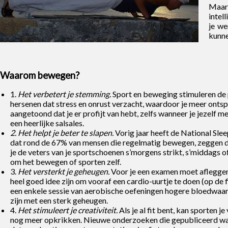
Maar
intell
je we
kunne
Waarom bewegen?
1.
Het verbetert je stemming.
Sport en beweging stimuleren de 
hersenen dat stress en onrust verzacht, waardoor je meer ontsp
aangetoond dat je er profijt van hebt, zelfs wanneer je jezelf m
een heerlijke salsales.
2. Het helpt je beter te slapen.
Vorig jaar heeft de National Sl
dat rond de 67% van mensen die regelmatig bewegen, zeggen dat
je de veters van je sportschoenen s’morgens strikt, s’middags 
om het bewegen of sporten zelf.
3.
Het versterkt je geheugen.
Voor je een examen moet afleggen 
heel goed idee zijn om vooraf een cardio-uurtje te doen (op de 
een enkele sessie van aerobische oefeningen hogere bloedwaard
zijn met een sterk geheugen.
4.
Het stimuleert je creativiteit.
Als je al fit bent, kan sporten
nog meer opkrikken. Nieuwe onderzoeken die gepubliceerd ware