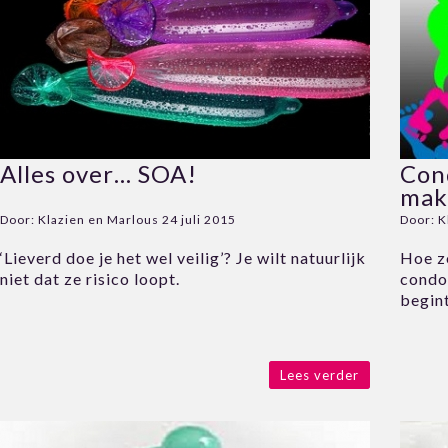
Alles over… SOA!
Con
mak
Door:
Klazien en Marlous
24 juli 2015
Door:
K
‘Lieverd doe je het wel veilig’? Je wilt natuurlijk
Hoe zo
niet dat ze risico loopt.
condo
begint
Lees verder