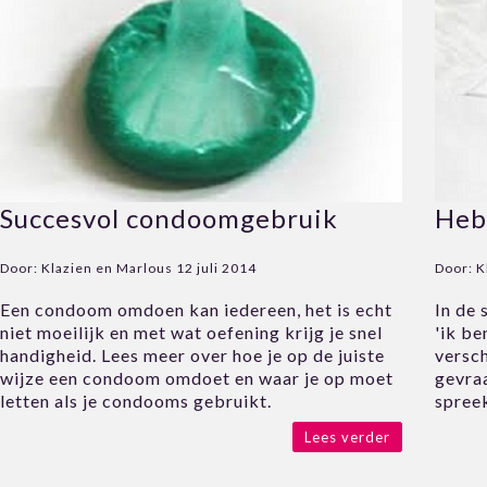
Succesvol condoomgebruik
Heb
Door:
Klazien en Marlous
12 juli 2014
Door:
K
Een condoom omdoen kan iedereen, het is echt
In de
niet moeilijk en met wat oefening krijg je snel
'ik b
handigheid. Lees meer over hoe je op de juiste
versch
wijze een condoom omdoet en waar je op moet
gevra
letten als je condooms gebruikt.
spree
Lees verder