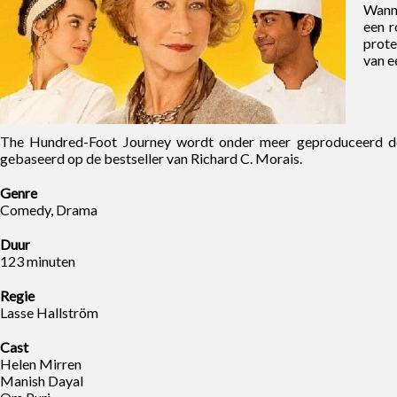
Wanne
een r
prote
van ee
The Hundred-Foot Journey wordt onder meer geproduceerd do
gebaseerd op de bestseller van Richard C. Morais.
Genre
Comedy, Drama
Duur
123 minuten
Regie
Lasse Hallström
Cast
Helen Mirren
Manish Dayal