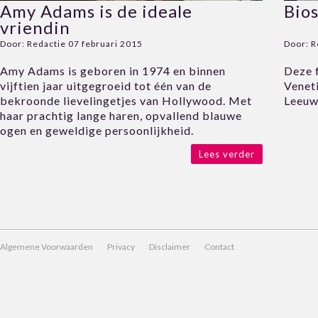
Amy Adams is de ideale
Bio
vriendin
Door:
Redactie
07 februari 2015
Door:
R
Amy Adams is geboren in 1974 en binnen
Deze f
vijftien jaar uitgegroeid tot één van de
Venet
bekroonde lievelingetjes van Hollywood. Met
Leeuw
haar prachtig lange haren, opvallend blauwe
ogen en geweldige persoonlijkheid.
Lees verder
Algemene Voorwaarden
Privacy
Disclaimer
Contact