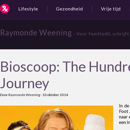
Lifestyle
Gezondheid
Vrije tijd
Raymonde Weening
- Voor FemNa40, schrijft
Bioscoop: The Hundr
Journey
Door
Raymonde Weening
-
10 oktober 2014
In d
Foot 
naar 
een I