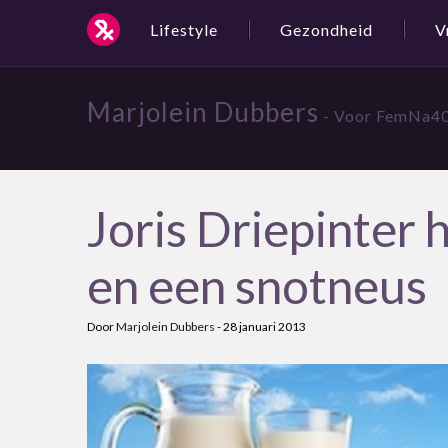
Lifestyle
Gezondheid
V
Marjolein Dubbers
- Voor FemNa40,
Joris Driepinter 
en een snotneus
Door
Marjolein Dubbers
-
28 januari 2013