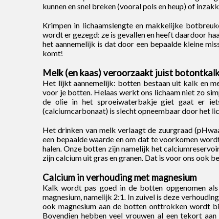
kunnen en snel breken (vooral pols en heup) of inzak
Krimpen in lichaamslengte en makkelijke botbreuke
wordt er gezegd: ze is gevallen en heeft daardoor h
het aannemelijk is dat door een bepaalde kleine mis
komt!
Melk (en kaas) veroorzaakt juist botontkal
Het lijkt aannemelijk: botten bestaan uit kalk en m
voor je botten. Helaas werkt ons lichaam niet zo simp
de olie in het sproeiwaterbakje giet gaat er 
(calciumcarbonaat) is slecht opneembaar door het li
Het drinken van melk verlaagt de zuurgraad (pHwa
een bepaalde waarde en om dat te voorkomen wordt he
halen. Onze botten zijn namelijk het calciumreservoi
zijn calcium uit gras en granen. Dat is voor ons ook be
Calcium in verhouding met magnesium
Kalk wordt pas goed in de botten opgenomen als 
magnesium, namelijk 2:1. In zuivel is deze verhouding
ook magnesium aan de botten onttrokken wordt bij
Bovendien hebben veel vrouwen al een tekort aa