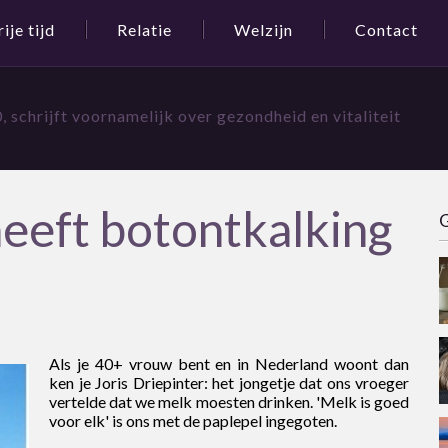
rije tijd
Relatie
Welzijn
Contact
 schrijft voornamelijk over gezondheid en vitaliteit
heeft botontkalking
G
Als je 40+ vrouw bent en in Nederland woont dan
ken je Joris Driepinter: het jongetje dat ons vroeger
vertelde dat we melk moesten drinken. 'Melk is goed
voor elk' is ons met de paplepel ingegoten.