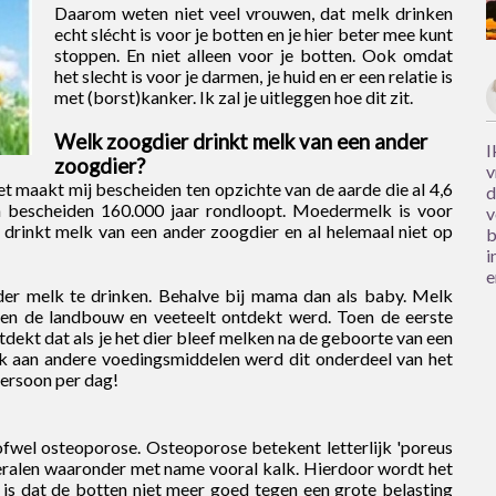
Daarom weten niet veel vrouwen, dat melk drinken
echt slécht is voor je botten en je hier beter mee kunt
stoppen. En niet alleen voor je botten. Ook omdat
het slecht is voor je darmen, je huid en er een relatie is
met (borst)kanker. Ik zal je uitleggen hoe dit zit.
Welk zoogdier drinkt melk van een ander
I
zoogdier?
v
 maakt mij bescheiden ten opzichte van de aarde die al 4,6
d
en bescheiden 160.000 jaar rondloopt. Moedermelk is voor
v
drinkt melk van een ander zoogdier en al helemaal niet op
b
i
e
er melk te drinken. Behalve bij mama dan als baby. Melk
oen de landbouw en veeteelt ontdekt werd. Toen de eerste
ekt dat als je het dier bleef melken na de geboorte van een
ek aan andere voedingsmiddelen werd dit onderdeel van het
persoon per dag!
ofwel osteoporose. Osteoporose betekent letterlijk 'poreus
eralen waaronder met name vooral kalk. Hierdoor wordt het
is dat de botten niet meer goed tegen een grote belasting