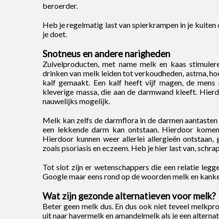
beroerder.
Heb je regelmatig last van spierkrampen in je kuiten
je doet.
Snotneus en andere narigheden
Zuivelproducten, met name melk en kaas stimuleren
drinken van melk leiden tot verkoudheden, astma, ho
kalf gemaakt. Een kalf heeft vijf magen, de mens
kleverige massa, die aan de darmwand kleeft. Hier
nauwelijks mogelijk.
Melk kan zelfs de darmflora in de darmen aantasten 
een lekkende darm kan ontstaan. Hierdoor komen al
Hierdoor kunnen weer allerlei allergieën ontstaan
zoals psoriasis en eczeem. Heb je hier last van, schrap 
Tot slot zijn er wetenschappers die een relatie legg
Google maar eens rond op de woorden melk en kanker.
Wat zijn gezonde alternatieven voor melk?
Beter geen melk dus. En dus ook niet teveel melkpr
uit naar havermelk en amandelmelk als je een alternat