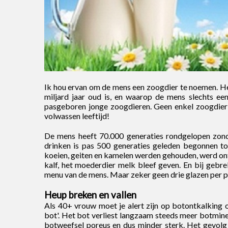
Ik hou ervan om de mens een zoogdier te noemen. Het
miljard jaar oud is, en waarop de mens slechts e
pasgeboren jonge zoogdieren. Geen enkel zoogdier 
volwassen leeftijd!
De mens heeft 70.000 generaties rondgelopen zond
drinken is pas 500 generaties geleden begonnen t
koeien, geiten en kamelen werden gehouden, werd ontd
kalf, het moederdier melk bleef geven. En bij gebr
menu van de mens. Maar zeker geen drie glazen per 
Heup breken en vallen
Als 40+ vrouw moet je alert zijn op botontkalking 
bot'. Het bot verliest langzaam steeds meer botmin
botweefsel poreus en dus minder sterk. Het gevolg 