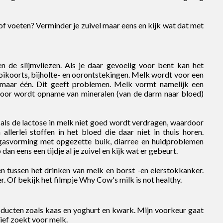
 of voeten? Verminder je zuivel maar eens en kijk wat dat met
 de slijmvliezen. Als je daar gevoelig voor bent kan het
oikoorts, bijholte- en oorontstekingen. Melk wordt voor een
 maar één. Dit geeft problemen. Melk vormt namelijk een
door wordt opname van mineralen (van de darm naar bloed)
als de lactose in melk niet goed wordt verdragen, waardoor
lerlei stoffen in het bloed die daar niet in thuis horen.
, gasvorming met opgezette buik, diarree en huidproblemen
dan eens een tijdje al je zuivel en kijk wat er gebeurt.
en tussen het drinken van melk en borst -en eierstokkanker.
 Of bekijk het filmpje Why Cow's milk is not healthy.
oducten zoals kaas en yoghurt en kwark. Mijn voorkeur gaat
ief zoekt voor melk.