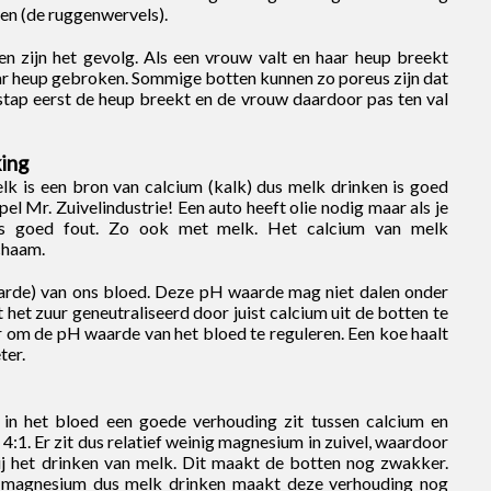
ken (de ruggenwervels).
n zijn het gevolg. Als een vrouw valt en haar heup breekt
aar heup gebroken. Sommige botten kunnen zo poreus zijn dat
stap eerst de heup breekt en de vrouw daardoor pas ten val
king
elk is een bron van calcium (kalk) dus melk drinken is goed
el Mr. Zuivelindustrie! Een auto heeft olie nodig maar als je
iets goed fout. Zo ook met melk. Het calcium van melk
chaam.
arde) van ons bloed. Deze pH waarde mag niet dalen onder
t zuur geneutraliseerd door juist calcium uit de botten te
r om de pH waarde van het bloed te reguleren. Een koe haalt
ter.
in het bloed een goede verhouding zit tussen calcium en
 4:1. Er zit dus relatief weinig magnesium in zuivel, waardoor
 het drinken van melk. Dit maakt de botten nog zwakker.
n magnesium dus melk drinken maakt deze verhouding nog