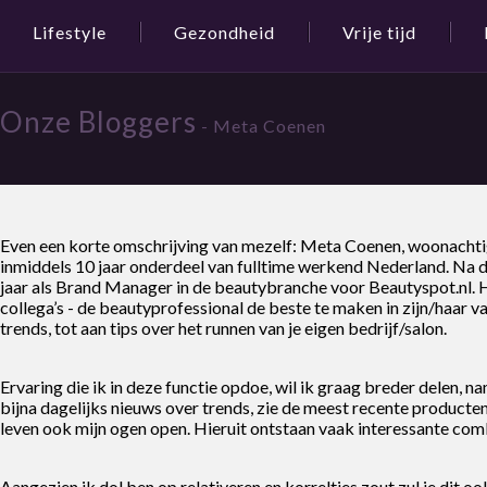
Lifestyle
Gezondheid
Vrije tijd
Onze Bloggers
- Meta Coenen
Even een korte omschrijving van mezelf: Meta Coenen, woonachti
inmiddels 10 jaar onderdeel van fulltime werkend Nederland. Na d
jaar als Brand Manager in de beautybranche voor Beautyspot.nl. H
collega’s - de beautyprofessional de beste te maken in zijn/haar v
trends, tot aan tips over het runnen van je eigen bedrijf/salon.
Ervaring die ik in deze functie opdoe, wil ik graag breder delen, 
bijna dagelijks nieuws over trends, zie de meest recente producten,
leven ook mijn ogen open. Hieruit ontstaan vaak interessante comb
Aangezien ik dol ben op relativeren en korreltjes zout zul je dit ook