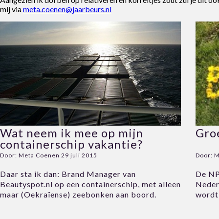
mij via
meta.coenen@jaarbeurs.nl
Wat neem ik mee op mijn
Gro
containerschip vakantie?
Door:
Meta Coenen
29 juli 2015
Door:
M
Daar sta ik dan: Brand Manager van
De NP
Beautyspot.nl op een containerschip, met alleen
Nederl
maar (Oekraïense) zeebonken aan boord.
wordt 