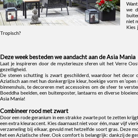
Want 
we da
buite
niet 
Kies 
Tropisch?
Deze week besteden we aandacht aan de Asia Mania
Laat je inspireren door de mysterieuze sferen uit het Verre Oost
gezelligheid.
De stenen schutting is zwart geschilderd, waardoor het decor 
Aziatisch aan met hun donkergrijze kleur, hoekige vorm en ‘open s
binnenshuis, te decoreren met accessoires om de sfeer te verst
Boeddha beelden, een buitenposter, lantaarns en diverse bloeiende
Asia Mania!
Combineer rood met zwart
Door een rode geranium in een strakke zwarte pot te zetten krijgt 
een extra kleuraccent. Kies daarnaast niet voor één, maar vijf vier
verzameling bij elkaar, gevuld met hetzelfde soort gras. Deze mo
het een Aziatische sfeer. Ook comfort is belangrijk: dankzij de g