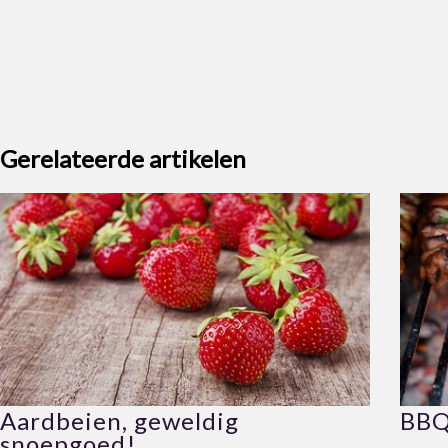
Gerelateerde artikelen
Aardbeien, geweldig
BBQ
snoepgoed!