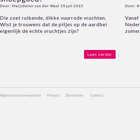
Door:
Marjoleine van der Waal
19 juli 2015
Door:
R
Die zoet ruikende, dikke vuurrode vruchten.
Vanaf
Wist je trouwens dat de pitjes op de aardbei
Nederl
eigenlijk de echte vruchtjes zijn?
zomer
Lees verder
Algemene Voorwaarden
Privacy
Disclaimer
Contact