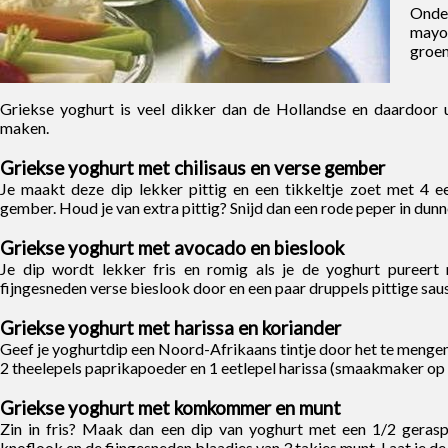
Onde
mayo
groen
Griekse yoghurt is veel dikker dan de Hollandse en daardoor 
maken.
Griekse yoghurt met chilisaus en verse gember
Je maakt deze dip lekker pittig en een tikkeltje zoet met 4 ee
gember. Houd je van extra pittig? Snijd dan een rode peper in dunne
Griekse yoghurt met avocado en bieslook
Je dip wordt lekker fris en romig als je de yoghurt pureert
fijngesneden verse bieslook door en een paar druppels pittige saus
Griekse yoghurt met harissa en koriander
Geef je yoghurtdip een Noord-Afrikaans tintje door het te mengen
2 theelepels paprikapoeder en 1 eetlepel harissa (smaakmaker op ba
Griekse yoghurt met komkommer en munt
Zin in fris? Maak dan een dip van yoghurt met een 1/2 geras
knoflook en de fijngesneden blaadjes van 3 takjes munt. Laat je de