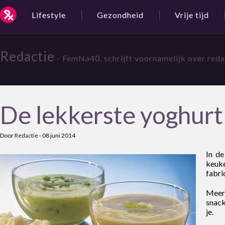
Lifestyle
Gezondheid
Vrije tijd
Redactie
- FemNa40, schrijft voornamelijk over red
De lekkerste yoghurt
Door
Redactie
-
08 juni 2014
In de
keuk
fabri
Meer
snack
je.