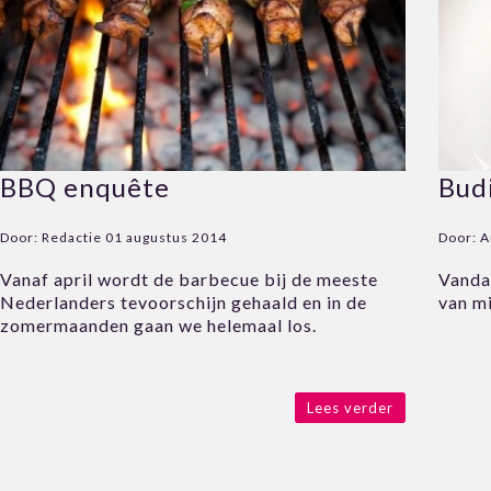
BBQ enquête
Bud
Door:
Redactie
01 augustus 2014
Door:
A
Vanaf april wordt de barbecue bij de meeste
Vandaa
Nederlanders tevoorschijn gehaald en in de
van mi
zomermaanden gaan we helemaal los.
Lees verder