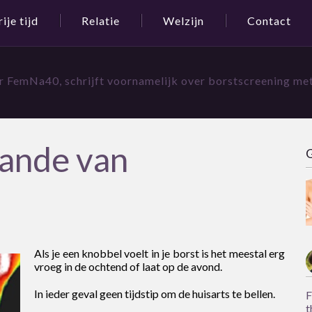
rije tijd
Relatie
Welzijn
Contact
r FemNa40, schrijft voornamelijk over borstscreening me
hande van
G
Als je een knobbel voelt in je borst is het meestal erg
vroeg in de ochtend of laat op de avond.
In ieder geval geen tijdstip om de huisarts te bellen.
F