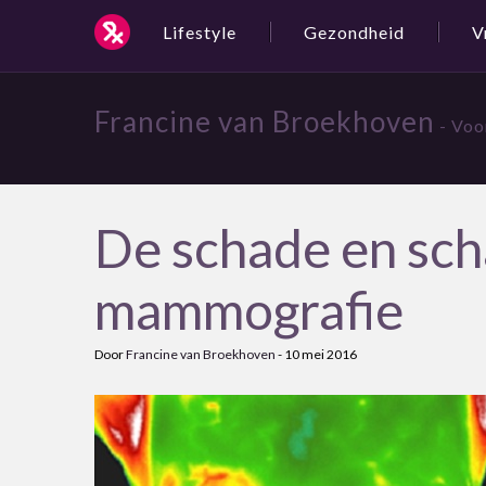
Lifestyle
Gezondheid
V
Francine van Broekhoven
- Voo
De schade en sc
mammografie
Door
Francine van Broekhoven
-
10 mei 2016