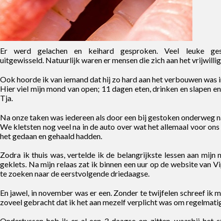
Er werd gelachen en keihard gesproken. Veel leuke ge
uitgewisseld. Natuurlijk waren er mensen die zich aan het vrijwil
Ook hoorde ik van iemand dat hij zo hard aan het verbouwen was in 
Hier viel mijn mond van open; 11 dagen eten, drinken en slapen en
Tja.
Na onze taken was iedereen als door een bij gestoken onderweg n
We kletsten nog veel na in de auto over wat het allemaal voor ons
het gedaan en gehaald hadden.
Zodra ik thuis was, vertelde ik de belangrijkste lessen aan mijn
geklets. Na mijn relaas zat ik binnen een uur op de website van 
te zoeken naar de eerstvolgende driedaagse.
En jawel, in november was er een. Zonder te twijfelen schreef ik 
zoveel gebracht dat ik het aan mezelf verplicht was om regelmatig
Ondertussen heb ik er al een 3-daagse op zitten, waarbij het st