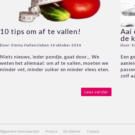
10 tips om af te vallen!
Aai 
de 
Door:
Emmy Hallensleben
14 oktober 2014
Door:
E
Niets nieuws, ieder pondje, gaat door... We
Een g
weten het allemaal: om af te vallen, moeten we
aanlei
minder vet, minder suiker en minder vlees eten.
passe
zelf a
Lees verder
Algemene Voorwaarden
Privacy
Disclaimer
Contact