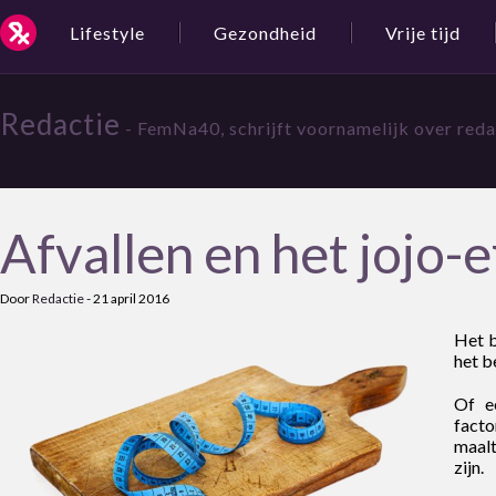
Lifestyle
Gezondheid
Vrije tijd
Redactie
- FemNa40, schrijft voornamelijk over red
Afvallen en het jojo-e
Door
Redactie
-
21 april 2016
Het b
het b
Of ee
facto
maalt
zijn.