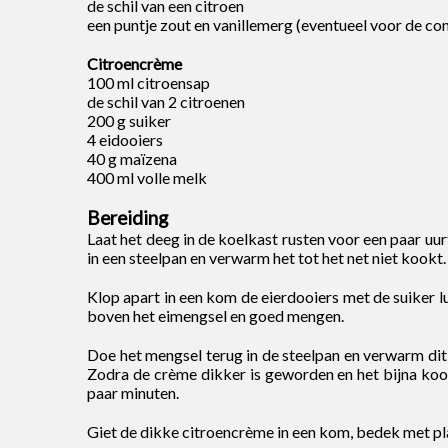
de schil van een citroen
een puntje zout en vanillemerg (eventueel voor de co
Citroencrème
100 ml citroensap
de schil van 2 citroenen
200 g suiker
4 eidooiers
40 g maïzena
400 ml volle melk
Bereiding
Laat het deeg in de koelkast rusten voor een paar uur
in een steelpan en verwarm het tot het net niet kookt.
Klop apart in een kom de eierdooiers met de suiker
boven het eimengsel en goed mengen.
Doe het mengsel terug in de steelpan en verwarm dit 
Zodra de crème dikker is geworden en het bijna koo
paar minuten.
Giet de dikke citroencrème in een kom, bedek met plas