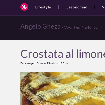
Lifestyle
Gezondheid
V
Angelo Gheza
- Voor FemNa40, schrijf
Crostata al limon
Door
Angelo Gheza
-
25 februari 2016