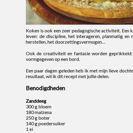
Koken is ook een zeer pedagogische activiteit. Een k
leven: de discipline, het interageren, planmatig e
herstellen, het doorzettingsvermogen…
Ook de creativiteit en fantasie worden geprikkeld
vormgegeven op een bord.
Een paar dagen geleden heb ik met mijn lieve docht
resultaat, wil ik dit recept met jullie delen.
Benodigdheden
Zanddeeg
300 g bloem
180 maïzena
250 g boter
140 g poedersuiker
1 ei