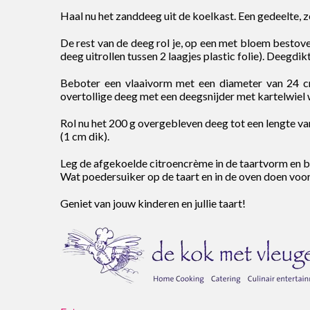
Haal nu het zanddeeg uit de koelkast. Een gedeelte, z
De rest van de deeg rol je, op een met bloem bestove
deeg uitrollen tussen 2 laagjes plastic folie). Deegdi
Beboter een vlaaivorm met een diameter van 24 c
overtollige deeg met een deegsnijder met kartelwiel w
Rol nu het 200 g overgebleven deeg tot een lengte va
(1 cm dik).
Leg de afgekoelde citroencrème in de taartvorm en b
Wat poedersuiker op de taart en in de oven doen voo
Geniet van jouw kinderen en jullie taart!