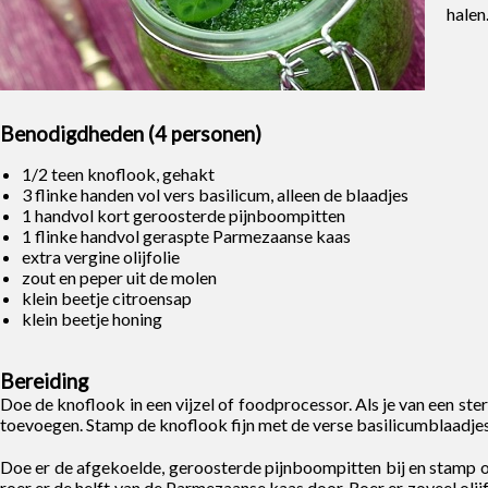
halen
Benodigdheden (4 personen)
1/2 teen knoflook, gehakt
3 flinke handen vol vers basilicum, alleen de blaadjes
1 handvol kort geroosterde pijnboompitten
1 flinke handvol geraspte Parmezaanse kaas
extra vergine olijfolie
zout en peper uit de molen
klein beetje citroensap
klein beetje honing
Bereiding
Doe de knoflook in een vijzel of foodprocessor. Als je van een s
toevoegen. Stamp de knoflook fijn met de verse basilicumblaadjes
Doe er de afgekoelde, geroosterde pijnboompitten bij en stamp oo
roer er de helft van de Parmezaanse kaas door. Roer er zoveel olijf