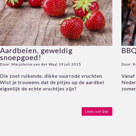
Aardbeien, geweldig
BBQ
snoepgoed!
Door:
Marjoleine van der Waal
19 juli 2015
Door:
R
Die zoet ruikende, dikke vuurrode vruchten.
Vanaf
Wist je trouwens dat de pitjes op de aardbei
Nederl
eigenlijk de echte vruchtjes zijn?
zomer
Lees verder