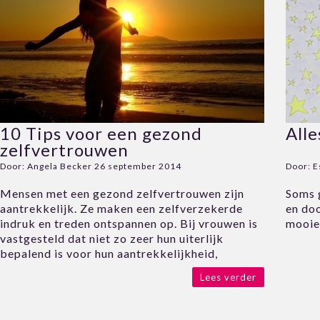
10 Tips voor een gezond
Alle
zelfvertrouwen
Door:
Angela Becker
26 september 2014
Door:
E
Mensen met een gezond zelfvertrouwen zijn
Soms 
aantrekkelijk. Ze maken een zelfverzekerde
en doo
indruk en treden ontspannen op. Bij vrouwen is
mooier
vastgesteld dat niet zo zeer hun uiterlijk
bepalend is voor hun aantrekkelijkheid,
Lees verder