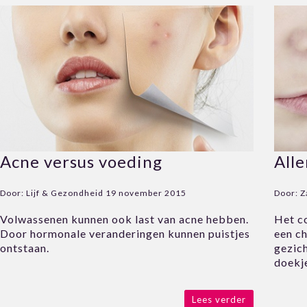
Acne versus voeding
Alle
Door:
Lijf & Gezondheid
19 november 2015
Door:
Z
Volwassenen kunnen ook last van acne hebben.
Het c
Door hormonale veranderingen kunnen puistjes
een c
ontstaan.
gezic
doekj
Lees verder