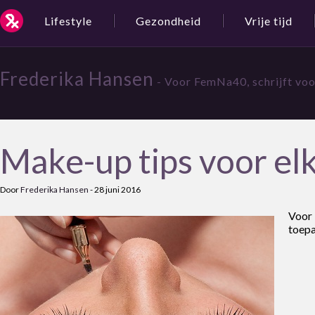
Lifestyle
Gezondheid
Vrije tijd
Frederika Hansen
- Voor FemNa40, schrijft vo
Make-up tips voor el
Door
Frederika Hansen
-
28 juni 2016
Voor
toepa