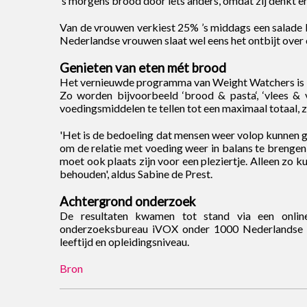
’s morgens brood door iets anders, omdat zij denkt e
Van de vrouwen verkiest 25% ’s middags een salade 
Nederlandse vrouwen slaat wel eens het ontbijt over 
Genieten van eten mét brood
Het vernieuwde programma van Weight Watchers is in
Zo worden bijvoorbeeld ‘brood & pasta‘, ‘vlees & 
voedingsmiddelen te tellen tot een maximaal totaal, zu
'Het is de bedoeling dat mensen weer volop kunnen
om de relatie met voeding weer in balans te brengen 
moet ook plaats zijn voor een pleziertje. Alleen zo
behouden', aldus Sabine de Prest.
Achtergrond onderzoek
De resultaten kwamen tot stand via een onlin
onderzoeksbureau iVOX onder 1000 Nederlandse v
leeftijd en opleidingsniveau.
Bron