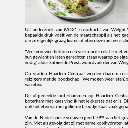
Uit onderzoek van iVOX* in opdracht van Weight 
bepaalde druk voelt van de maatschappij als het g
die ze eigenlijk graag lusten of eten deze met een sc
'Veel vrouwen hebben een verstoorde relatie met vo
hun gewicht en laten gerechten staan waarop ze eigenl
nodig', aldus Sabine de Prest, woordvoerder van Wei
Op station Haarlem Centraal werden daarom rece
reizigers met de boodschap: 'We mogen weer eten’, 
van eten.
De uitgedeelde boterhammen op Haarlem Centraa
boterham met kaas vind ik het lekkerste dat er is. Di
ook het eten van het geliefde broodje kaas vaak gep
Van de Nederlandse vrouwen geeft 79% aan het gevo
zijn. Met als gevolg dat zij met name koolhydraten l