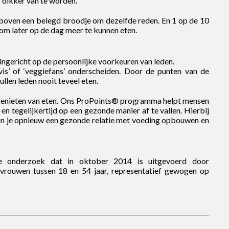
r dikker van te worden.
boven een belegd broodje om dezelfde reden. En 1 op de 10
om later op de dag meer te kunnen eten.
gericht op de persoonlijke voorkeuren van leden.
vis’ of ‘veggiefans’ onderscheiden. Door de punten van de
llen leden nooit teveel eten.
 genieten van eten. Ons ProPoints® programma helpt mensen
en tegelijkertijd op een gezonde manier af te vallen. Hierbij
 kun je opnieuw een gezonde relatie met voeding opbouwen en
e onderzoek dat in oktober 2014 is uitgevoerd door
rouwen tussen 18 en 54 jaar, representatief gewogen op