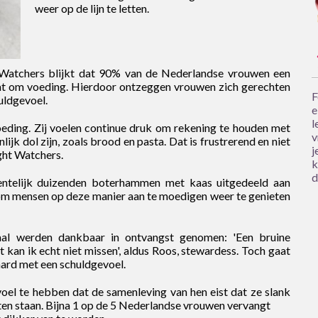
weer op de lijn te letten.
Watchers blijkt dat 90% van de Nederlandse vrouwen een
aat om voeding. Hierdoor ontzeggen vrouwen zich gerechten
F
huldgevoel.
e
l
eding. Zij voelen continue druk om rekening te houden met
v
ijk dol zijn, zoals brood en pasta. Dat is frustrerend en niet
j
ght Watchers.
k
d
ntelijk duizenden boterhammen met kaas uitgedeeld aan
om mensen op deze manier aan te moedigen weer te genieten
l werden dankbaar in ontvangst genomen: 'Een bruine
t kan ik echt niet missen', aldus Roos, stewardess. Toch gaat
aard met een schuldgevoel.
el te hebben dat de samenleving van hen eist dat ze slank
aten staan. Bijna 1 op de 5 Nederlandse vrouwen vervangt