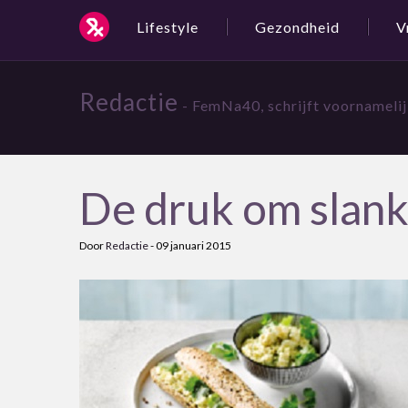
Lifestyle
Gezondheid
V
Redactie
- FemNa40, schrijft voornameli
De druk om slank 
Door
Redactie
-
09 januari 2015