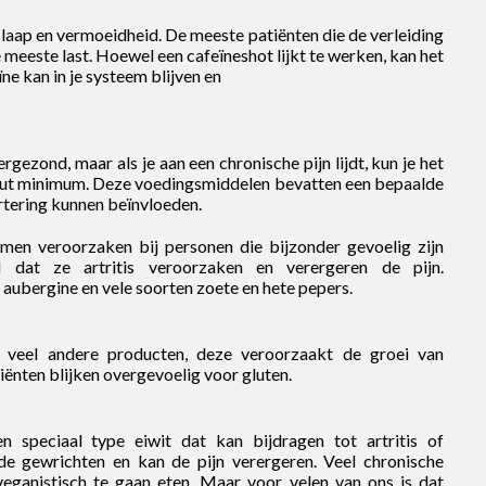
laap en vermoeidheid. De meeste patiënten die de verleiding
meeste last. Hoewel een cafeïneshot lijkt te werken, kan het
e kan in je systeem blijven en
gezond, maar als je aan een chronische pijn lijdt, kun je het
uut minimum. Deze voedingsmiddelen bevatten een bepaalde
ertering kunnen beïnvloeden.
en veroorzaken bij personen die bijzonder gevoelig zijn
d dat ze artritis veroorzaken en verergeren de pijn.
aubergine en vele soorten zoete en hete pepers.
n veel andere producten, deze veroorzaakt de groei van
iënten blijken overgevoelig voor gluten.
n speciaal type eiwit dat kan bijdragen tot artritis of
 de gewrichten en kan de pijn verergeren. Veel chronische
ganistisch te gaan eten. Maar voor velen van ons is dat