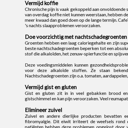
Vermijd koffie
Chronische pijn is vaak gekoppeld aan onvoldoende s
van overdag koffie niet kunnen weerstaan, hebben de 
meer kwaad dan goed doen op de lange termijn. Cafeïn
's nachts slaapproblemen veroorzaken.
Doe voorzichtig met nachtschadegroenten
Groenten hebben een laag caloriegehalte en zijn super
beste nachtschadegroenten beperken tot een absol
stof die alkaloïden, het zenuw-spierfunctie en spijsv
Deze voedingsmiddelen kunnen gezondheidsproblem
voor deze alkaloïde stoffen. Ze staan ​​beken
Nachtschadegroenten zijn o.a. tomaten, aardappelen, 
Vermijd gist en gluten
Gist en gluten zit in in veel gebakken brood e
gistschimmel en kan pijn veroorzaken. Veel reumapat
Elimineer zuivel
Zuivel en andere dierlijke producten bevatten ee
fibromyalgie. Dit eiwit irriteert de weefsels rond
patiënten hebben deze problemen opgelost door ve