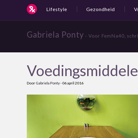
Lifestyle
Gezondheid
V
Gabriela Ponty
- Voor FemNa40, schri
Voedingsmiddelen
Door
Gabriela Ponty
-
06 april 2016