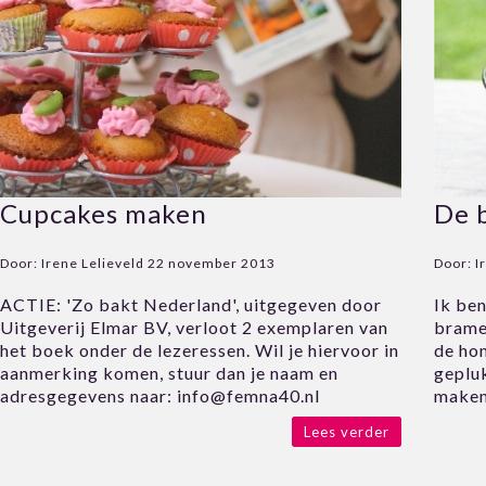
Cupcakes maken
De 
Door:
Irene Lelieveld
22 november 2013
Door:
I
ACTIE: 'Zo bakt Nederland', uitgegeven door
Ik be
Uitgeverij Elmar BV, verloot 2 exemplaren van
bramen
het boek onder de lezeressen. Wil je hiervoor in
de ho
aanmerking komen, stuur dan je naam en
gepluk
adresgegevens naar: info@femna40.nl
maken
Lees verder