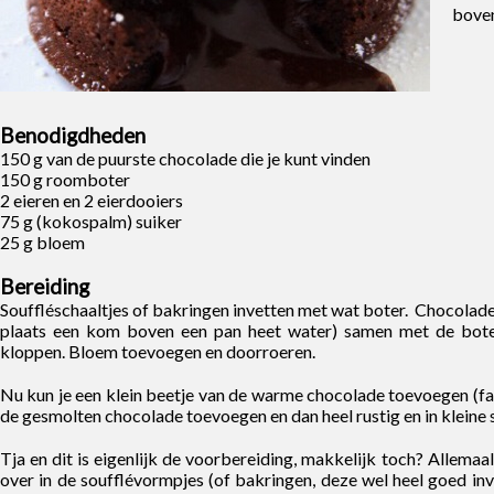
boven
Benodigdheden
150 g van de puurste chocolade die je kunt vinden
150 g roomboter
2 eieren en 2 eierdooiers
75 g (kokospalm) suiker
25 g bloem
Bereiding
Souffléschaaltjes of bakringen invetten met wat boter. Chocolade
plaats een kom boven een pan heet water) samen met de boter, 
kloppen. Bloem toevoegen en doorroeren.
Nu kun je een klein beetje van de warme chocolade toevoegen (f
de gesmolten chocolade toevoegen en dan heel rustig en in kleine 
Tja en dit is eigenlijk de voorbereiding, makkelijk toch? Allema
over in de soufflévormpjes (of bakringen, deze wel heel goed inve