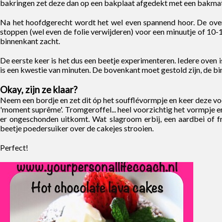
bakringen zet deze dan op een bakplaat afgedekt met een bakmat
Na het hoofdgerecht wordt het wel even spannend hoor. De ov
stoppen (wel even de folie verwijderen) voor een minuutje of 10-1
binnenkant zacht.
De eerste keer is het dus een beetje experimenteren. Iedere oven 
is een kwestie van minuten. De bovenkant moet gestold zijn, de bi
Okay, zijn ze klaar?
Neem een bordje en zet dit óp het soufflévormpje en keer deze vo
'moment suprême'. Tromgeroffel... heel voorzichtig het vormpje era
er ongeschonden uitkomt. Wat slagroom erbij, een aardbei of fr
beetje poedersuiker over de cakejes strooien.
Perfect!