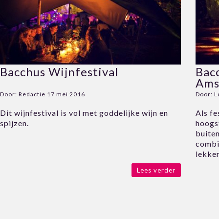
Bacchus Wijnfestival
Bac
Ams
Door:
Redactie
17 mei 2016
Door:
L
Dit wijnfestival is vol met goddelijke wijn en
Als fe
spijzen.
hoogs
buiten
combi
lekker
Lees verder