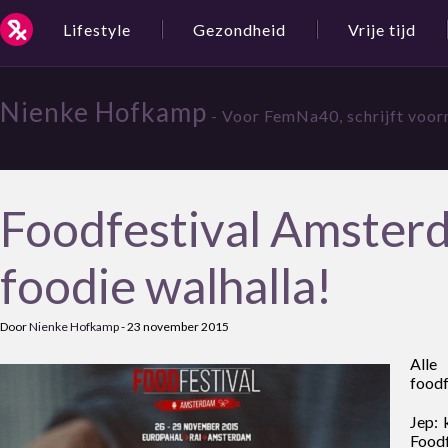
Lifestyle
Gezondheid
Vrije tijd
Nienke Hofkamp
- Voor FemNa40, schrijft voorn
Foodfestival Amsterd
foodie walhalla!
Door
Nienke Hofkamp
-
23 november 2015
Alle
foodf
Jep: 
Foodf