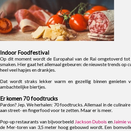
Indoor Foodfestival
Op dit moment wordt de Europahal van de Rai omgetoverd tot 
smaken. Hier gaat het allemaal gebeuren: de nieuwste trends op cul
heel veel hapjes en drankjes.
Dat wordt straks lekker warm en gezellig binnen genieten va
ambachtelijke biertjes.
Er komen 70 foodtrucks
Pardon? Jep. We herhalen: 70 foodtrucks. Allemaal in de culinaire
aan street- en fingerfood voor te zetten. Maar er is meer.
Pop-up restaurants van bijvoorbeeld
Jackson Dubois
en
Jaimie v
de Mer-toren van 3,5 meter hoog gebouwd wordt. Een bomvolle