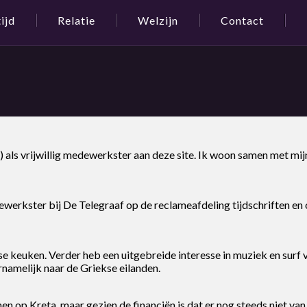
tijd
Relatie
Welzijn
Contact
) als vrijwillig medewerkster aan deze site. Ik woon samen met mij
erkster bij De Telegraaf op de reclameafdeling tijdschriften en 
e keuken. Verder heb een uitgebreide interesse in muziek en surf 
rnamelijk naar de Griekse eilanden.
en op Kreta, maar gezien de financiën is dat er nog steeds niet van