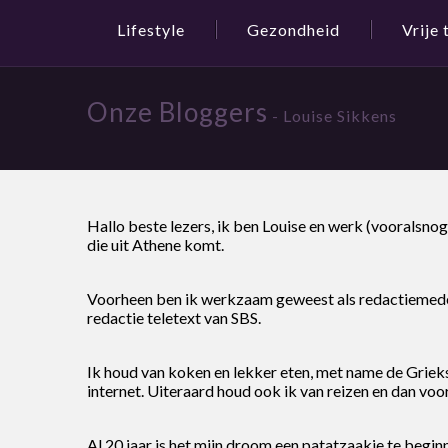
Lifestyle
Gezondheid
Vrije 
Onze Bloggers
- Louise Sikkens
Hallo beste lezers, ik ben Louise en werk (vooralsnog
die uit Athene komt.
Voorheen ben ik werkzaam geweest als redactiemedew
redactie teletext van SBS.
Ik houd van koken en lekker eten, met name de Grieks
internet. Uiteraard houd ook ik van reizen en dan voo
Al 20 jaar is het mijn droom een patatzaakje te beginn