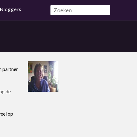
Bloggers
n partner
op de
veel op