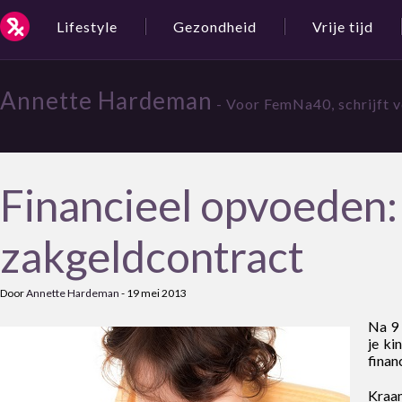
Lifestyle
Gezondheid
Vrije tijd
Annette Hardeman
- Voor FemNa40, schrijft 
Financieel opvoeden:
zakgeldcontract
Door
Annette Hardeman
-
19 mei 2013
Na 9 
je ki
finan
Kraam