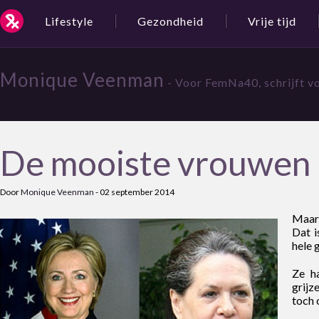
Lifestyle
Gezondheid
Vrije tijd
Monique Veenman
- Voor FemNa40, schrijft vo
De mooiste vrouwen 
Door
Monique Veenman
-
02 september 2014
Maar 
Dat i
hele 
Ze h
grijz
toch 