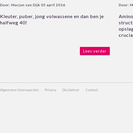
Door:
Marjon van Dijk
05 april 2016
Door:
M
Kleuter, puber, jong volwassene en dan ben je
Aminoz
halfweg 40!
struct
opslag
crucia
Lees verder
Algemene Voorwaarden
Privacy
Disclaimer
Contact