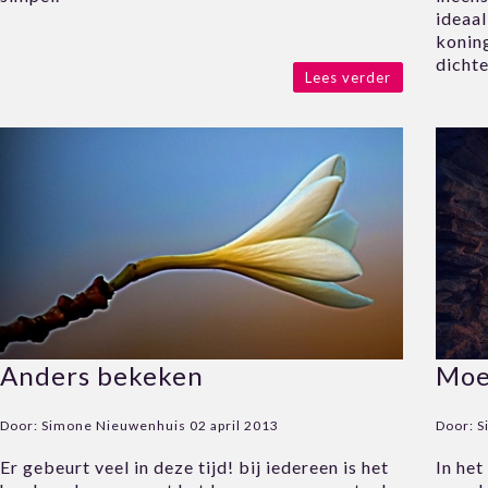
ideaal
konin
dichte
Lees verder
Anders bekeken
Moe
Door:
Simone Nieuwenhuis
02 april 2013
Door:
S
Er gebeurt veel in deze tijd! bij iedereen is het
In het