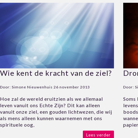
Wie kent de kracht van de ziel?
Dro
Door:
Simone Nieuwenhuis
26 november 2013
Door:
S
Hoe zal de wereld eruitzien als we allemaal
Soms 
leven vanuit ons Echte Zijn? Dit kan alleen
leven
vanuit onze ziel, een gouden lichtwezen, die wij
boods
als mens alleen kunnen waarnemen met ons
wanne
spirituele oog,
papier
Lees verder