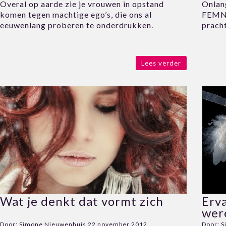
Overal op aarde zie je vrouwen in opstand
Onlan
komen tegen machtige ego’s, die ons al
FEMNA
eeuwenlang proberen te onderdrukken.
prach
Lees verder
Wat je denkt dat vormt zich
Erva
wer
Door:
Simone Nieuwenhuis
22 november 2012
Door:
S