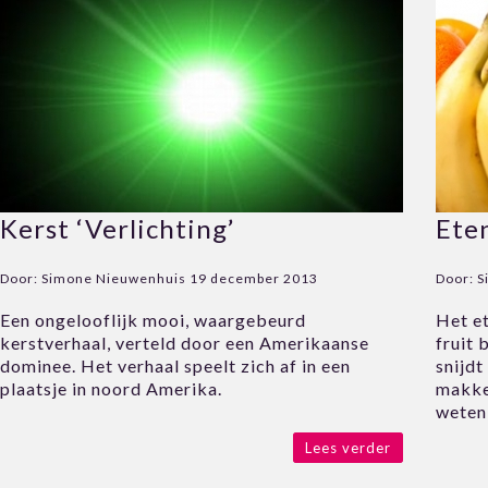
Kerst ‘Verlichting’
Eten
Door:
Simone Nieuwenhuis
19 december 2013
Door:
S
Een ongelooflijk mooi, waargebeurd
Het et
kerstverhaal, verteld door een Amerikaanse
fruit 
dominee. Het verhaal speelt zich af in een
snijdt
plaatsje in noord Amerika.
makkel
weten
Lees verder