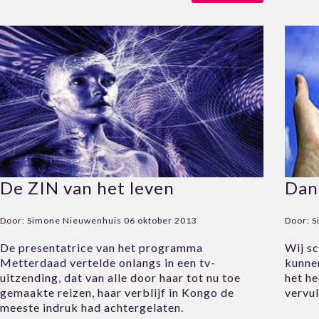
De ZIN van het leven
Dan
Door:
Simone Nieuwenhuis
06 oktober 2013
Door:
S
De presentatrice van het programma
Wij sc
Metterdaad vertelde onlangs in een tv-
kunnen
uitzending, dat van alle door haar tot nu toe
het he
gemaakte reizen, haar verblijf in Kongo de
vervul
meeste indruk had achtergelaten.