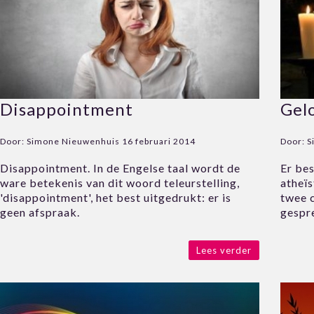
Disappointment
Gelo
Door:
Simone Nieuwenhuis
16 februari 2014
Door:
S
Disappointment. In de Engelse taal wordt de
Er bes
ware betekenis van dit woord teleurstelling,
atheï
'disappointment', het best uitgedrukt: er is
twee 
geen afspraak.
gespr
Lees verder