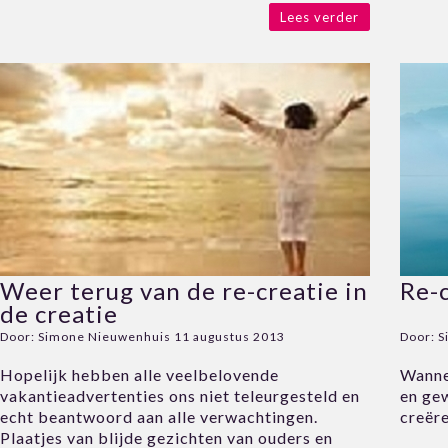
Lees verder
Weer terug van de re-creatie in
Re-
de creatie
Door:
Simone Nieuwenhuis
11 augustus 2013
Door:
S
Hopelijk hebben alle veelbelovende
Wanne
vakantieadvertenties ons niet teleurgesteld en
en ge
echt beantwoord aan alle verwachtingen.
creëre
Plaatjes van blijde gezichten van ouders en