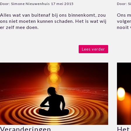
Door:
Simone Nieuwenhuis
17 mei 2015
Door:
S
Alles wat van buitenaf bij ons binnenkomt, zou
Ons m
ons niet moeten kunnen schaden. Het is wat wij
volge
er zelf mee doen.
nooit 
Lees verder
Veranderingen
Het