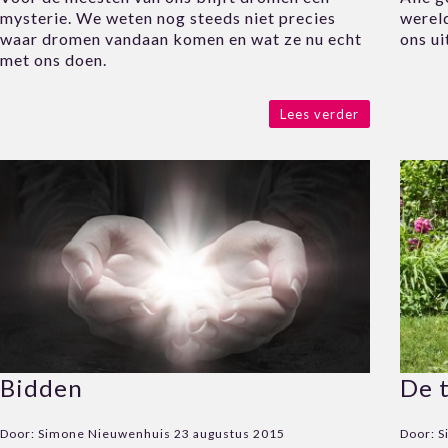
mysterie. We weten nog steeds niet precies
wereld
waar dromen vandaan komen en wat ze nu echt
ons ui
met ons doen.
Lees verder
Bidden
De t
Door:
Simone Nieuwenhuis
23 augustus 2015
Door:
S