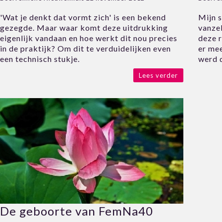
'Wat je denkt dat vormt zich' is een bekend
Mijn s
gezegde. Maar waar komt deze uitdrukking
vanzel
eigenlijk vandaan en hoe werkt dit nou precies
deze 
in de praktijk? Om dit te verduidelijken even
er me
een technisch stukje.
werd 
Lees verder
De geboorte van FemNa40