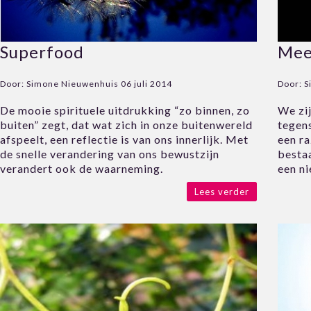
Superfood
Mee
Door:
Simone Nieuwenhuis
06 juli 2014
Door:
S
De mooie spirituele uitdrukking “zo binnen, zo
We zij
buiten” zegt, dat wat zich in onze buitenwereld
tegens
afspeelt, een reflectie is van ons innerlijk. Met
een ra
de snelle verandering van ons bewustzijn
besta
verandert ook de waarneming.
een n
Lees verder