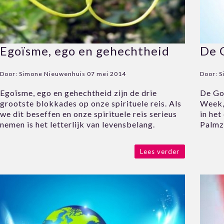
Egoïsme, ego en gehechtheid
De 
Door:
Simone Nieuwenhuis
07 mei 2014
Door:
S
Egoïsme, ego en gehechtheid zijn de drie
De Go
grootste blokkades op onze spirituele reis. Als
Week,
we dit beseffen en onze spirituele reis serieus
in he
nemen is het letterlijk van levensbelang.
Palmzo
Lees verder