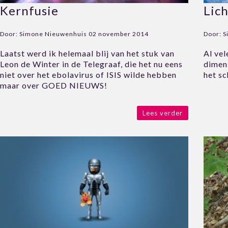
Kernfusie
Lic
Door:
Simone Nieuwenhuis
02 november 2014
Door:
S
Laatst werd ik helemaal blij van het stuk van
Al vel
Leon de Winter in de Telegraaf, die het nu eens
dimens
niet over het ebolavirus of ISIS wilde hebben
het s
maar over GOED NIEUWS!
Lees verder