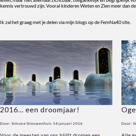
kennis vertrouwd zijn. Vooral kinderen Weten en Zien meer dan de
Ik zal het graag met je delen via mijn blogs op de FemNa40 site.
2016… een droomjaar!
Oge
Door:
Simone Nieuwenhuis
14 januari 2016
Door:
S
Voor de meesten van ons blijft dromen een
Alle g