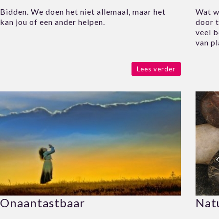
Bidden. We doen het niet allemaal, maar het
Wat w
kan jou of een ander helpen.
door t
veel 
van pl
Lees verder
Onaantastbaar
Nat