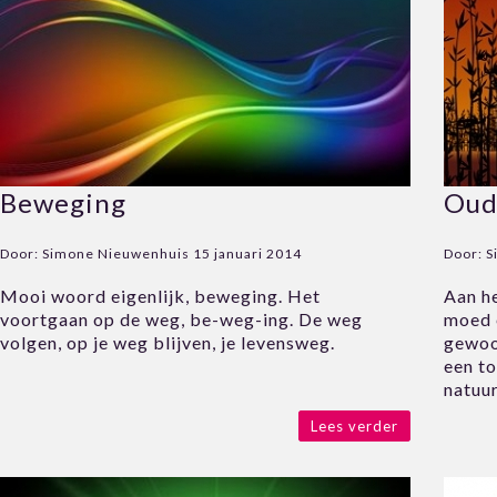
Beweging
Oud
Door:
Simone Nieuwenhuis
15 januari 2014
Door:
S
Mooi woord eigenlijk, beweging. Het
Aan he
voortgaan op de weg, be-weg-ing. De weg
moed 
volgen, op je weg blijven, je levensweg.
gewoo
een to
natuur
Lees verder