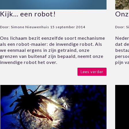
Kijk… een robot!
Onz
Door:
Simone Nieuwenhuis
15 september 2014
Door:
S
Ons lichaam bezit eenzelfde soort mechanisme
Neder
als een robot-maaier: de inwendige robot. Als
dat de
we eenmaal ergens in zijn getraind, onze
bestaa
grenzen van buitenaf zijn bepaald, neemt onze
persoo
inwendige robot het over.
pijn v
Lees verder