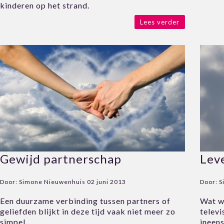
kinderen op het strand.
Lees verder
Gewijd partnerschap
Leve
Door:
Simone Nieuwenhuis
02 juni 2013
Door:
S
Een duurzame verbinding tussen partners of
Wat w
geliefden blijkt in deze tijd vaak niet meer zo
televi
simpel.
ineens