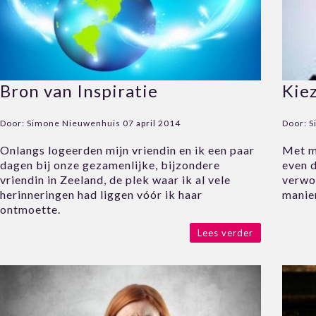
Bron van Inspiratie
Kie
Door:
Simone Nieuwenhuis
07 april 2014
Door:
S
Onlangs logeerden mijn vriendin en ik een paar
Met mi
dagen bij onze gezamenlijke, bijzondere
even d
vriendin in Zeeland, de plek waar ik al vele
verwo
herinneringen had liggen vóór ik haar
manier
ontmoette.
Lees verder