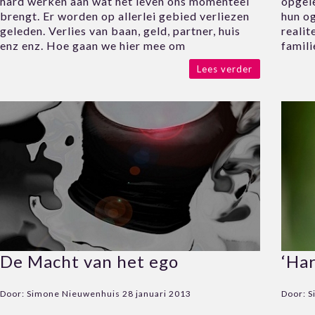
hard werken aan wat het leven ons momenteel
opgele
brengt. Er worden op allerlei gebied verliezen
hun o
geleden. Verlies van baan, geld, partner, huis
realit
enz enz. Hoe gaan we hier mee om
famili
Lees verder
De Macht van het ego
‘Har
Door:
Simone Nieuwenhuis
28 januari 2013
Door:
S