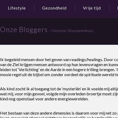
Lifestyle
Gezondheid
Vrije tijd
Onze Bloggers
- Simone Nieuwenhuis
Ik begeleid mensen door het geven van readings/healings. Door co
van de Ziel krijgen mensen antwoord op hun levensvragen en kunnen
leiden tot ‘Verlichting’ en de Aarde in een hogere trilling brengen
mooie regel uit de bijbel om zonder oordeel de spirituele wereld 
Als kind zocht ik al toegang tot de ‘mysteriën’ en ik voelde mij alti
wat mij, voor mijn gevoel, volgde mijn overleden broertje moet zi
kind nog openstaat voor andere energiewerelden.
Het bestaan van deze andere dimensies is daarom voor mij net zo 
leven, maar niet allemaal zichtbaar, toegankelijk en begrijpelijk 